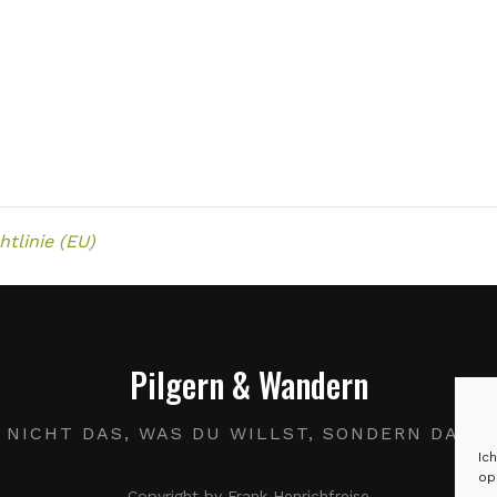
tlinie (EU)
Pilgern & Wandern
R NICHT DAS, WAS DU WILLST, SONDERN DAS, 
Ic
op
Copyright by Frank Henrichfreise