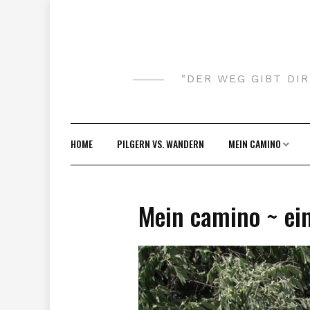
Skip
to
content
"DER WEG GIBT DI
HOME
PILGERN VS. WANDERN
MEIN CAMINO
Mein camino ~ ei