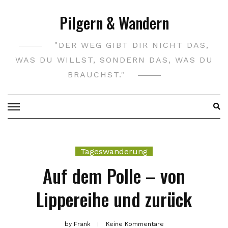
Skip
Pilgern & Wandern
to
content
"DER WEG GIBT DIR NICHT DAS,
WAS DU WILLST, SONDERN DAS, WAS DU
BRAUCHST."
Tageswanderung
Auf dem Polle – von
Lippereihe und zurück
by
Frank
Keine Kommentare