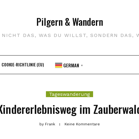
Pilgern & Wandern
R NICHT DAS, WAS DU WILLST, SONDERN DAS, 
COOKIE-RICHTLINIE (EU)
GERMAN
▼
Tageswanderung
Kindererlebnisweg im Zauberwal
by
Frank
Keine Kommentare