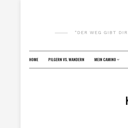
Skip
to
content
"DER WEG GIBT DI
HOME
PILGERN VS. WANDERN
MEIN CAMINO